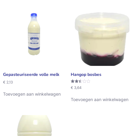
Gepasteuriseerde volle melk
Hangop bosbes
€
2,13
Waardering
€
3,64
2.50
Toevoegen aan winkelwagen
uit 5
Toevoegen aan winkelwagen