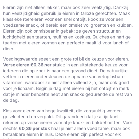
Eieren zijn niet alleen lekker, maar ook zeer veelzijdig. Dankzij
hun veelzijdigheid gebruik je eieren in talloze gerechten. Maak
klassieke roereieren voor een snel ontbijt, kook ze voor een
voedzame snack, of bereid een omelet vol groenten en kruiden.
Eieren zijn ook onmisbaar in gebak; ze geven structuur en
luchtigheid aan taarten, muffins en koekjes. Quiches en hartige
taarten met eieren vormen een perfecte maaltijd voor lunch of
diner.
Voedingswaarde speelt een grote rol bij de keuze voor eieren.
Verse eieren €0,36 per stuk
zijn een uitstekende keuze voor
iedereen die op zoek is naar een gezond dieet. De natuurlijke
vetten in eieren ondersteunen de opname van vetoplosbare
vitamines, waardoor ze niet alleen vullend zijn, maar ook goed
voor je lichaam. Begin je dag met eieren bij het ontbijt en merk
dat je minder behoefte hebt aan snacks gedurende de rest van
de dag.
Kies voor eieren van hoge kwaliteit, die zorgvuldig worden
geselecteerd en verpakt. Dit garandeert dat je altijd kunt
rekenen op verse eieren voor al je kook- en bakbehoeften. Voor
slechts
€0,36 per stuk
haal je niet alleen voedzame, maar ook
betaalbare eieren in huis. Deze eieren zijn perfect voor elk