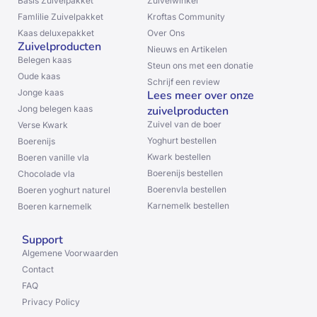
Basis Zuivelpakket
Zuivelwinkel
Famlilie Zuivelpakket
Kroftas Community
Kaas deluxepakket
Over Ons
Zuivelproducten
Nieuws en Artikelen
Belegen kaas
Steun ons met een donatie
Oude kaas
Schrijf een review
Jonge kaas
Lees meer over onze
Jong belegen kaas
zuivelproducten
Zuivel van de boer
Verse Kwark
Yoghurt bestellen
Boerenijs
Kwark bestellen
Boeren vanille vla
Boerenijs bestellen
Chocolade vla
Boerenvla bestellen
Boeren yoghurt naturel
Karnemelk bestellen
Boeren karnemelk
Support
Algemene Voorwaarden
Contact
FAQ
Privacy Policy