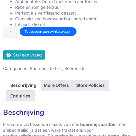
Ambachtelijk bereid met verse aardbeien
Rijke en romige textuur
Perfect als verfrissend dessert
Gemaakt van hoogwaardige ingrediënten
Inhoud: 750 ml
Toevoegen aan winkelwagen
Stel een vraag
Categorieën:
Boerderij de Rijk
,
Boeren IJs
Beschrijving
More Offers
Store Policies
Enquiries
Beschrijving
Ervaar de verfrissende smaak van ons
boerenijs aardbei
, een
ambachtelijk ijs dat een ware traktatie is voor
aardbeienliefhebbers. Dit romige ijs is bereid met de beste, rijpe