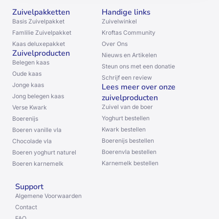
Zuivelpakketten
Handige links
Basis Zuivelpakket
Zuivelwinkel
Famlilie Zuivelpakket
Kroftas Community
Kaas deluxepakket
Over Ons
Zuivelproducten
Nieuws en Artikelen
Belegen kaas
Steun ons met een donatie
Oude kaas
Schrijf een review
Jonge kaas
Lees meer over onze
Jong belegen kaas
zuivelproducten
Zuivel van de boer
Verse Kwark
Yoghurt bestellen
Boerenijs
Kwark bestellen
Boeren vanille vla
Boerenijs bestellen
Chocolade vla
Boerenvla bestellen
Boeren yoghurt naturel
Karnemelk bestellen
Boeren karnemelk
Support
Algemene Voorwaarden
Contact
FAQ