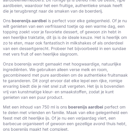
aardbeien, waardoor het een fruitige, authentieke smaak heeft
die je terugbrengt naar de smaken van de boerderij.
Ons
boerenijs aardbei
is perfect voor elke gelegenheid. Of je nu
wilt genieten van een verfrissend toetje op een warme dag, een
topping zoekt voor je favoriete dessert, of gewoon zin hebt in
een heerlijke traktatie, dit ijs is de ideale keuze. Het is heerlijk om
zo te eten, maar ook fantastisch in milkshakes of als onderdeel
van een dessertgerecht. Probeer het bijvoorbeeld in een sundae
met vers fruit of een heerlijke slagroom.
Onze boerenijs wordt gemaakt met hoogwaardige, natuurlijke
ingrediënten. We gebruiken alleen verse melk en room,
gecombineerd met pure aardbeien om de authentieke fruitsmaak
te garanderen. Dit zorgt ervoor dat elke lepel een rijke, romige
ervaring biedt die je niet snel zult vergeten. Het ijs is bovendien
vrij van kunstmatige kleur- en smaakstoffen, zodat je kunt
genieten van een puur product.
Met een inhoud van 750 ml is ons
boerenijs aardbei
perfect om
te delen met vrienden en familie. Maak van elke gelegenheid een
feest met dit heerlijke ijs. Of je nu een verjaardag viert, een
barbecue organiseert of gewoon een gezellige avond thuis hebt,
ons boerenijs maakt het compleet.