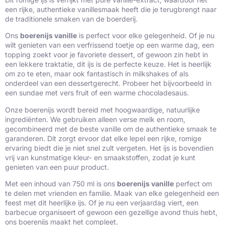
een rijke, authentieke vanillesmaak heeft die je terugbrengt naar
de traditionele smaken van de boerderij.
Ons
boerenijs vanille
is perfect voor elke gelegenheid. Of je nu
wilt genieten van een verfrissend toetje op een warme dag, een
topping zoekt voor je favoriete dessert, of gewoon zin hebt in
een lekkere traktatie, dit ijs is de perfecte keuze. Het is heerlijk
om zo te eten, maar ook fantastisch in milkshakes of als
onderdeel van een dessertgerecht. Probeer het bijvoorbeeld in
een sundae met vers fruit of een warme chocoladesaus.
Onze boerenijs wordt bereid met hoogwaardige, natuurlijke
ingrediënten. We gebruiken alleen verse melk en room,
gecombineerd met de beste vanille om de authentieke smaak te
garanderen. Dit zorgt ervoor dat elke lepel een rijke, romige
ervaring biedt die je niet snel zult vergeten. Het ijs is bovendien
vrij van kunstmatige kleur- en smaakstoffen, zodat je kunt
genieten van een puur product.
Met een inhoud van 750 ml is ons
boerenijs vanille
perfect om
te delen met vrienden en familie. Maak van elke gelegenheid een
feest met dit heerlijke ijs. Of je nu een verjaardag viert, een
barbecue organiseert of gewoon een gezellige avond thuis hebt,
ons boerenijs maakt het compleet.