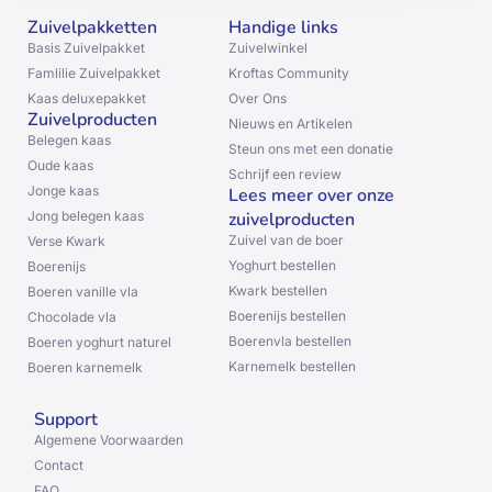
Zuivelpakketten
Handige links
Basis Zuivelpakket
Zuivelwinkel
Famlilie Zuivelpakket
Kroftas Community
Kaas deluxepakket
Over Ons
Zuivelproducten
Nieuws en Artikelen
Belegen kaas
Steun ons met een donatie
Oude kaas
Schrijf een review
Jonge kaas
Lees meer over onze
Jong belegen kaas
zuivelproducten
Zuivel van de boer
Verse Kwark
Yoghurt bestellen
Boerenijs
Kwark bestellen
Boeren vanille vla
Boerenijs bestellen
Chocolade vla
Boerenvla bestellen
Boeren yoghurt naturel
Karnemelk bestellen
Boeren karnemelk
Support
Algemene Voorwaarden
Contact
FAQ