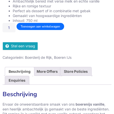
Ambachtelijk bereid met verse melk en echte vanille
Rijke en romige textuur
Perfect als dessert of in combinatie met gebak
Gemaakt van hoogwaardige ingrediënten
Inhoud: 750 ml
Toevoegen aan winkelwagen
Stel een vraag
Categorieën:
Boerderij de Rijk
,
Boeren IJs
Beschrijving
More Offers
Store Policies
Enquiries
Beschrijving
Ervaar de onweerstaanbare smaak van ons
boerenijs vanille
,
een heerlijk ambachtelijk ijs gemaakt van de beste ingrediënten.
Dit romige ijs is verrijkt met pure vanille-extract, waardoor het