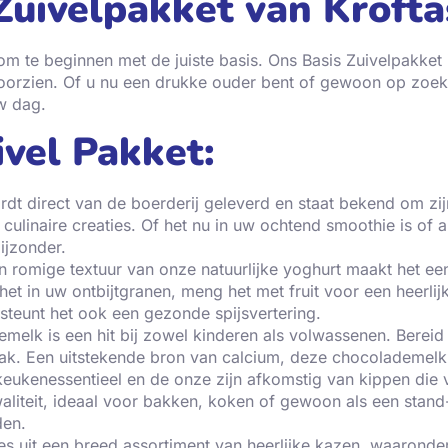
Zuivelpakket van Krofta
s om te beginnen met de juiste basis. Ons Basis Zuivelpakke
voorzien. Of u nu een drukke ouder bent of gewoon op zoek
uw dag.
ivel Pakket:
t direct van de boerderij geleverd en staat bekend om zijn 
 culinaire creaties. Of het nu in uw ochtend smoothie is of
ijzonder.
n romige textuur van onze natuurlijke yoghurt maakt het een
t in uw ontbijtgranen, meng het met fruit voor een heerlij
steunt het ook een gezonde spijsvertering.
melk is een hit bij zowel kinderen als volwassenen. Bereid
k. Een uitstekende bron van calcium, deze chocolademelk i
 keukenessentieel en de onze zijn afkomstig van kippen die 
aliteit, ideaal voor bakken, koken of gewoon als een stand
den.
es uit een breed assortiment van heerlijke kazen, waaronde