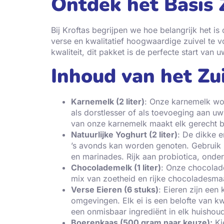
Ontdek het Basis 
Bij Kroftas begrijpen we hoe belangrijk het i
verse en kwalitatief hoogwaardige zuivel te 
kwaliteit, dit pakket is de perfecte start van 
Inhoud van het Zu
Karnemelk (2 liter)
: Onze karnemelk word
als dorstlesser of als toevoeging aan uw
van onze karnemelk maakt elk gerecht b
Natuurlijke Yoghurt (2 liter)
: De dikke e
’s avonds kan worden genoten. Gebruik he
en marinades. Rijk aan probiotica, onder
Chocolademelk (1 liter)
: Onze chocolade
mix van zoetheid en rijke chocoladesmaa
Verse Eieren (6 stuks)
: Eieren zijn een
omgevingen. Elk ei is een belofte van kw
een onmisbaar ingrediënt in elk huishou
Boerenkaas (500 gram naar keuze):
Ki