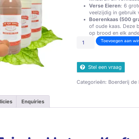
Verse Eieren
: 6 gro
veelzijdig in gebrui
Boerenkaas (500 gr
of oude kaas. Deze b
op brood en elk ande
Toevoegen aan wi
Stel een vraag
Categorieën:
Boerderij de 
licies
Enquiries