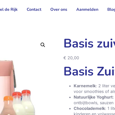
el de Rijk
Contact
Over ons
Aanmelden
Blo
Basis zu
€
20,00
Basis Zu
Karnemelk
: 2 liter 
voor smoothies of al
Natuurlijke Yoghurt
:
ontbijtbowls, sauzen
Chocolademelk
: 1 l
kinderen en volwasse