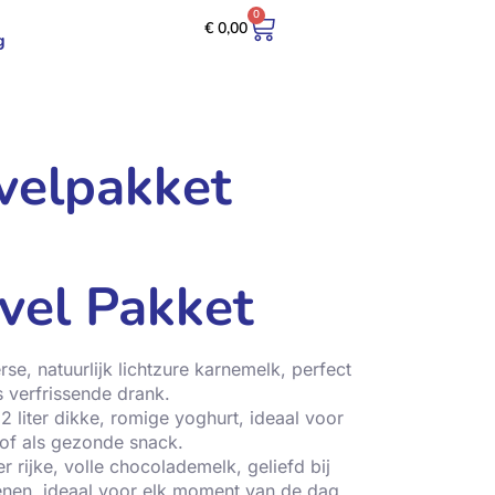
0
€
0,00
g
ivelpakket
ivel Pakket
verse, natuurlijk lichtzure karnemelk, perfect
s verfrissende drank.
 2 liter dikke, romige yoghurt, ideaal voor
 of als gezonde snack.
iter rijke, volle chocolademelk, geliefd bij
nen, ideaal voor elk moment van de dag.