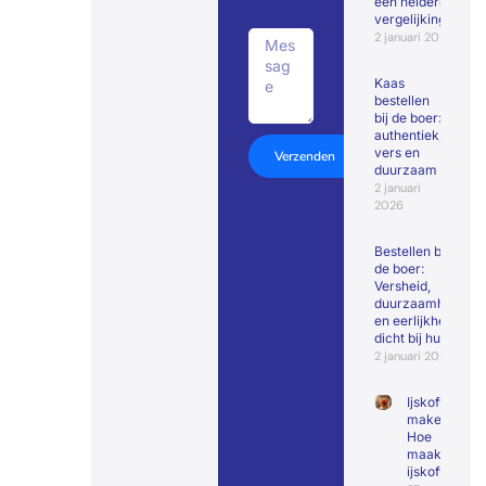
een heldere
Message
vergelijking
2 januari 2026
Kaas
bestellen
bij de boer:
authentiek,
vers en
Verzenden
duurzaam
2 januari
2026
Bestellen bij
de boer:
Versheid,
duurzaamheid
en eerlijkheid
dicht bij huis
2 januari 2026
Ijskoffie
maken |
Hoe
maak je
ijskoffie?