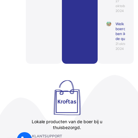
27
oktober
2024
Welk
boerderijdier
ben ik? Doe
de quiz
21 oktober
2024
Lokale producten van de boer bij u
thuisbezorgd.
KLANTSUPPORT