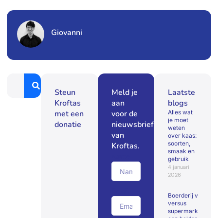
Giovanni
Steun
Meld je
Laatste
Kroftas
aan
blogs
met een
voor de
Alles wat
je moet
donatie
nieuwsbrief
weten
van
over kaas:
soorten,
Kroftas.
smaak en
Name
gebruik
4 januari
2026
Email
Boerderij voedsel
versus
supermarktvoedse