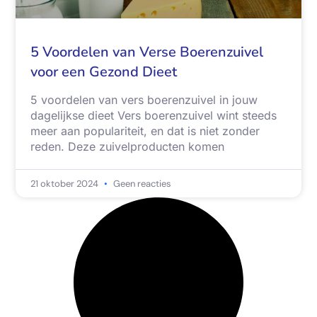
5 Voordelen van Verse Boerenzuivel
voor een Gezond Dieet
5 voordelen van vers boerenzuivel in jouw
dagelijkse dieet Vers boerenzuivel wint steeds
meer aan populariteit, en dat is niet zonder
reden. Deze zuivelproducten komen
21 oktober 2024
Geen reacties