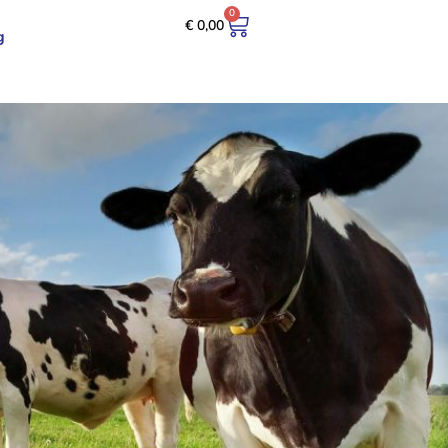
0
€
0,00
g