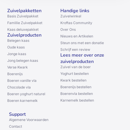
Zuivelpakketten
Handige links
Basis Zuivelpakket
Zuivelwinkel
Famlilie Zuivelpakket
Kroftas Community
Kaas deluxepakket
Over Ons
Zuivelproducten
Nieuws en Artikelen
Belegen kaas
Steun ons met een donatie
Oude kaas
Schrijf een review
Jonge kaas
Lees meer over onze
Jong belegen kaas
zuivelproducten
Zuivel van de boer
Verse Kwark
Yoghurt bestellen
Boerenijs
Kwark bestellen
Boeren vanille vla
Boerenijs bestellen
Chocolade vla
Boerenvla bestellen
Boeren yoghurt naturel
Karnemelk bestellen
Boeren karnemelk
Support
Algemene Voorwaarden
Contact