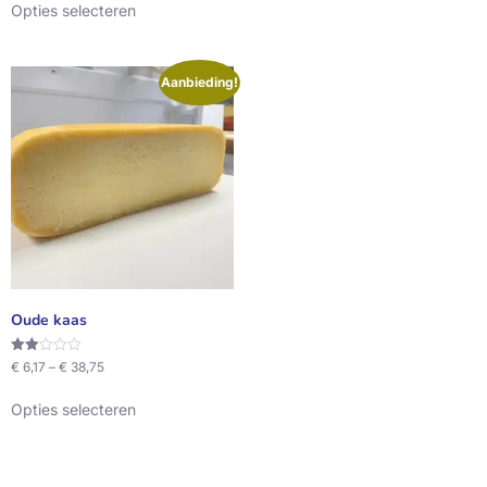
5
Opties selecteren
Aanbieding!
Oude kaas
Waardering
€
6,17
–
€
38,75
2.00
uit 5
Opties selecteren