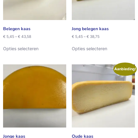
Belegen kaas
Jong belegen kaas
€
5,45
–
€
43,58
€
5,45
–
€
38,75
Opties selecteren
Opties selecteren
Aanbieding!
Jonge kaas
Oude kaas