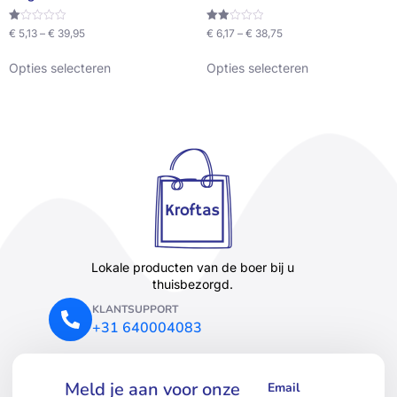
Waardering
Waardering
€
5,13
–
€
39,95
€
6,17
–
€
38,75
1.00
2.00
uit
uit 5
5
Opties selecteren
Opties selecteren
Lokale producten van de boer bij u
thuisbezorgd.
KLANTSUPPORT
+31 640004083
Meld je aan voor onze
Email