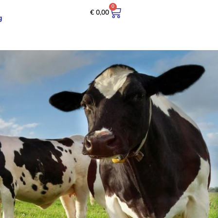
0
€
0,00
g