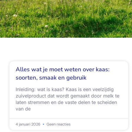
Alles wat je moet weten over kaas:
soorten, smaak en gebruik
Inleiding: wat is kaas? Kaas is een veelzijdig
zuivelproduct dat wordt gemaakt door melk te
laten stremmen en de vaste delen te scheiden
van de
4 januari 2026
Geen reacties